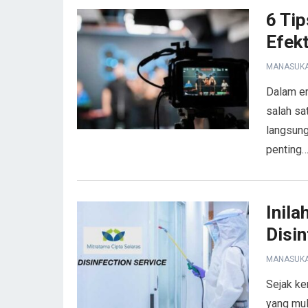
6 Ti
Efekt
MANASUK
Dalam er
salah sa
langsung
penting
Inil
Disi
MANASUK
Sejak ke
yang mul