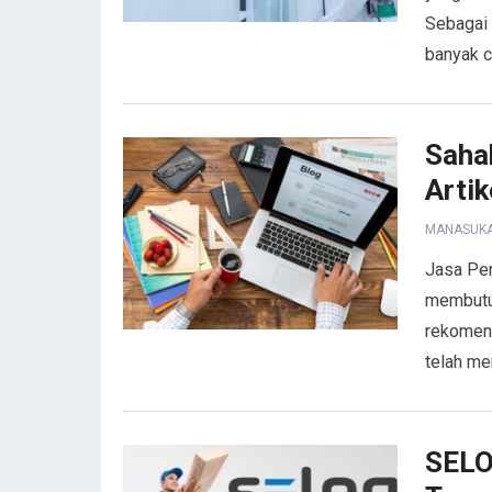
Sebagai 
banyak c
Saha
Artik
MANASUK
Jasa Pen
membutu
rekomend
telah me
SELO