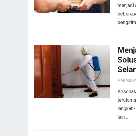
menjadi 
beberapa
pengiri
Menj
Solus
Sela
MANASUK
Kesehata
terutama
langkah-
lain…