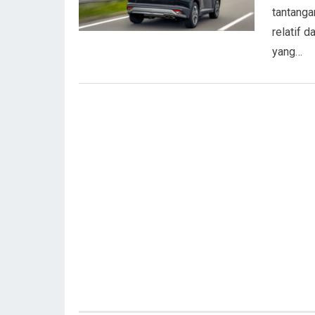
tantanga
relatif 
yang…