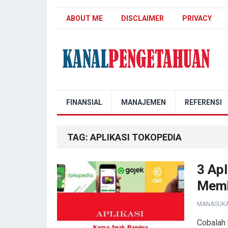
ABOUT ME
DISCLAIMER
PRIVACY
Kanal Pengetahuan
FINANSIAL
MANAJEMEN
REFERENSI
TAG:
APLIKASI TOKOPEDIA
3 Apl
Memb
MANASUK
Cobalah 