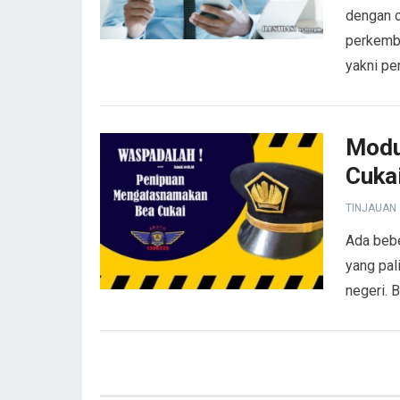
dengan c
perkemba
yakni pe
Modu
Cuka
TINJAUAN
Ada beb
yang pal
negeri. 