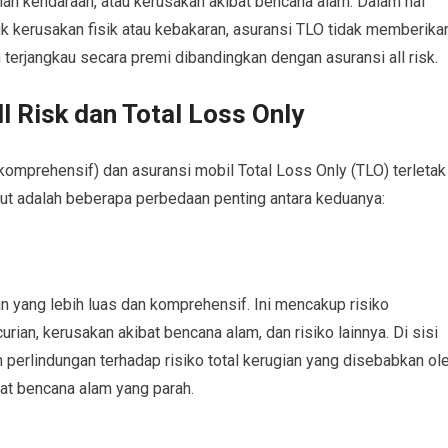
rian kendaraan, atau kerusakan akibat bencana alam. Dalam hal
k kerusakan fisik atau kebakaran, asuransi TLO tidak memberika
terjangkau secara premi dibandingkan dengan asuransi all risk.
l Risk dan Total Loss Only
(komprehensif) dan asuransi mobil Total Loss Only (TLO) terletak
kut adalah beberapa perbedaan penting antara keduanya:
n yang lebih luas dan komprehensif. Ini mencakup risiko
rian, kerusakan akibat bencana alam, dan risiko lainnya. Di sisi
 perlindungan terhadap risiko total kerugian yang disebabkan ol
bat bencana alam yang parah.