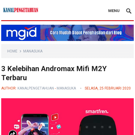
MENU
Kanal Pengetahuan
HOME
MANASUKA
3 Kelebihan Andromax Mifi M2Y
Terbaru
AUTHOR:
KANALPENGETAHUAN
-
MANASUKA
SELASA, 25 FEBRUARI 2020