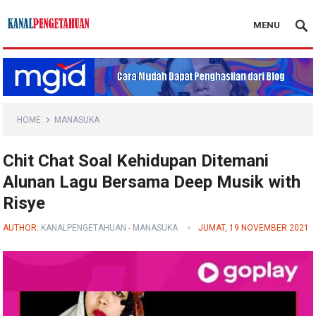
MENU
Kanal Pengetahuan
HOME
MANASUKA
Chit Chat Soal Kehidupan Ditemani
Alunan Lagu Bersama Deep Musik with
Risye
AUTHOR:
KANALPENGETAHUAN
-
MANASUKA
JUMAT, 19 NOVEMBER 2021