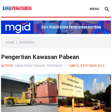
MENU
Kanal Pengetahuan
HOME
REFERENSI
Pengertian Kawasan Pabean
AUTHOR:
KANALPENGETAHUAN
-
REFERENSI
SABTU, 8 OKTOBER 2016