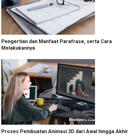
Pengertian dan Manfaat Parafrase, serta Cara
Melakukannya
Proses Pembuatan Animasi 3D dari Awal hingga Akhir