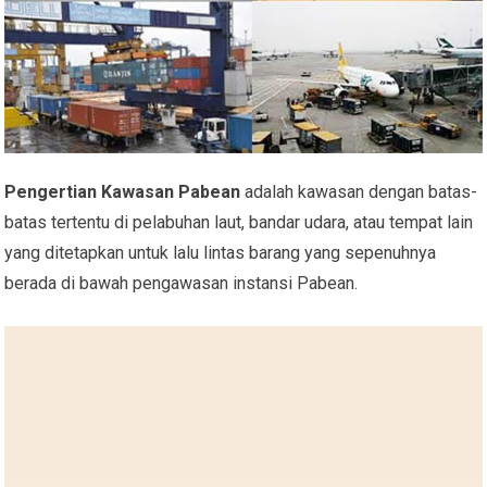
Pengertian Kawasan Pabean
adalah kawasan dengan batas-
batas tertentu di pelabuhan laut, bandar udara, atau tempat lain
yang ditetapkan untuk lalu lintas barang yang sepenuhnya
berada di bawah pengawasan instansi Pabean.