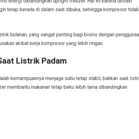
si energi dibandingkan upright freezer. Hal ini karena desain
in tetap berada di dalam saat dibuka, sehingga kompresor tidak
strik bulanan, yang sangat penting bagi bisnis dengan pengguna
rusakan akibat kerja kompresor yang lebih ringan.
Saat Listrik Padam
alah kemampuannya menjaga suhu tetap stabil, bahkan saat listr
eezer membantu makanan tetap beku lebih lama dibandingkan