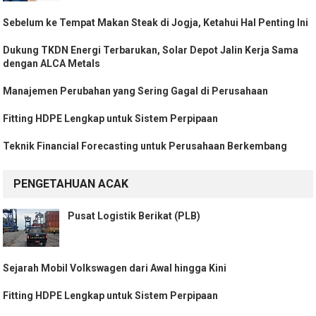
Sebelum ke Tempat Makan Steak di Jogja, Ketahui Hal Penting Ini
Dukung TKDN Energi Terbarukan, Solar Depot Jalin Kerja Sama
dengan ALCA Metals
Manajemen Perubahan yang Sering Gagal di Perusahaan
Fitting HDPE Lengkap untuk Sistem Perpipaan
Teknik Financial Forecasting untuk Perusahaan Berkembang
PENGETAHUAN ACAK
Pusat Logistik Berikat (PLB)
Sejarah Mobil Volkswagen dari Awal hingga Kini
Fitting HDPE Lengkap untuk Sistem Perpipaan