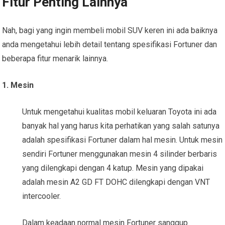
Fitur Penting Lainnya
Nah, bagi yang ingin membeli mobil SUV keren ini ada baiknya
anda mengetahui lebih detail tentang spesifikasi Fortuner dan
beberapa fitur menarik lainnya.
1. Mesin
Untuk mengetahui kualitas mobil keluaran Toyota ini ada
banyak hal yang harus kita perhatikan yang salah satunya
adalah spesifikasi Fortuner dalam hal mesin. Untuk mesin
sendiri Fortuner menggunakan mesin 4 silinder berbaris
yang dilengkapi dengan 4 katup. Mesin yang dipakai
adalah mesin A2 GD FT DOHC dilengkapi dengan VNT
intercooler.
Dalam keadaan normal mesin Fortuner sanggup