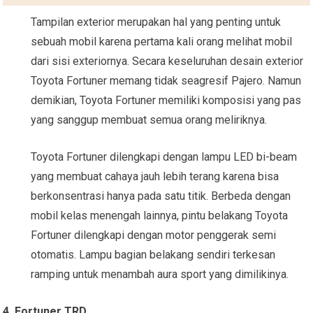
Tampilan exterior merupakan hal yang penting untuk
sebuah mobil karena pertama kali orang melihat mobil
dari sisi exteriornya. Secara keseluruhan desain exterior
Toyota Fortuner memang tidak seagresif Pajero. Namun
demikian, Toyota Fortuner memiliki komposisi yang pas
yang sanggup membuat semua orang meliriknya.
Toyota Fortuner dilengkapi dengan lampu LED bi-beam
yang membuat cahaya jauh lebih terang karena bisa
berkonsentrasi hanya pada satu titik. Berbeda dengan
mobil kelas menengah lainnya, pintu belakang Toyota
Fortuner dilengkapi dengan motor penggerak semi
otomatis. Lampu bagian belakang sendiri terkesan
ramping untuk menambah aura sport yang dimilikinya.
4. Fortuner TRD