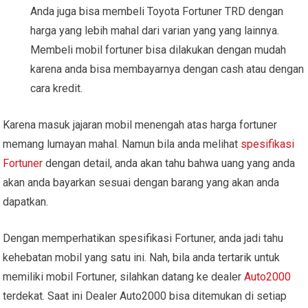
Anda juga bisa membeli Toyota Fortuner TRD dengan
harga yang lebih mahal dari varian yang yang lainnya.
Membeli mobil fortuner bisa dilakukan dengan mudah
karena anda bisa membayarnya dengan cash atau dengan
cara kredit.
Karena masuk jajaran mobil menengah atas harga fortuner
memang lumayan mahal. Namun bila anda melihat
spesifikasi
Fortuner
dengan detail, anda akan tahu bahwa uang yang anda
akan anda bayarkan sesuai dengan barang yang akan anda
dapatkan.
Dengan memperhatikan spesifikasi Fortuner, anda jadi tahu
kehebatan mobil yang satu ini. Nah, bila anda tertarik untuk
memiliki mobil Fortuner, silahkan datang ke dealer
Auto2000
terdekat. Saat ini Dealer Auto2000 bisa ditemukan di setiap